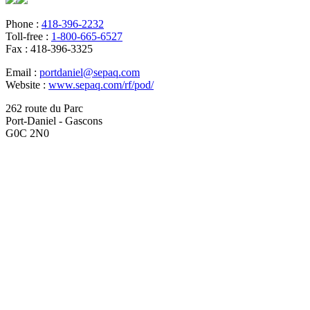
Phone :
418-396-2232
Toll-free :
1-800-665-6527
Fax :
418-396-3325
Email :
portdaniel@sepaq.com
Website :
www.sepaq.com/rf/pod/
262 route du Parc
Port-Daniel - Gascons
G0C 2N0