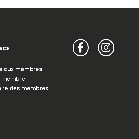
RCE
es aux membres
r membre
oire des membres