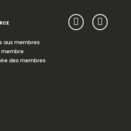
RCE
es aux membres
r membre
oire des membres