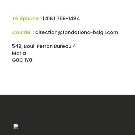
Téléphone :
(418) 759-1484
Courriel :
direction@fondationc-bslgli.com
549, Boul. Perron Bureau 4
Maria
G0C 1Y0