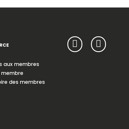
RCE
es aux membres
r membre
oire des membres