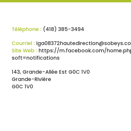
Téléphone :
(418) 385-3494
Courriel :
iga08372hautedirection@sobeys.c
Site Web :
https://m.facebook.com/home.ph
soft=notifications
143, Grande-Allée Est G0C 1V0
Grande-Rivière
G0C 1V0