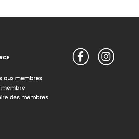
RCE
es aux membres
r membre
oire des membres