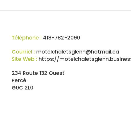
Téléphone :
418-782-2090
Courriel :
motelchaletsglenn@hotmail.ca
Site Web :
https://motelchaletsglenn.business
234 Route 132 Ouest
Percé
G0C 2L0