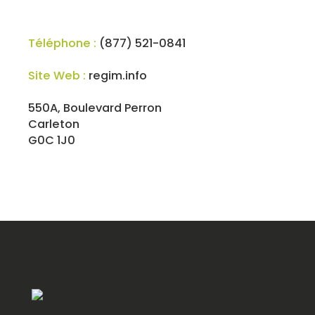
Téléphone :
(877) 521-0841
Site Web :
regim.info
550A, Boulevard Perron
Carleton
G0C 1J0