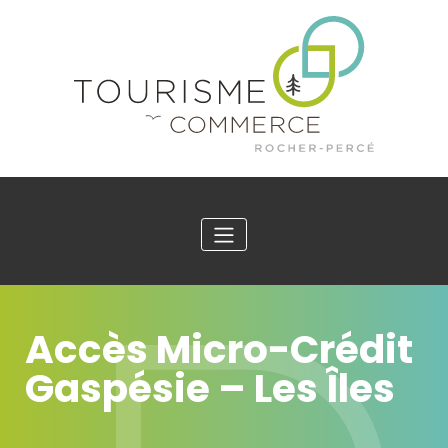
Accès Micro-Crédit
Gaspésie – Les Îles