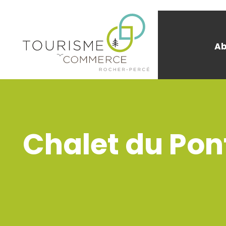
Ab
Chalet du Po